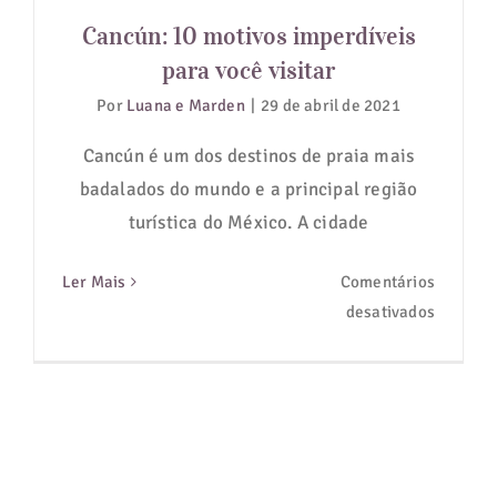
para você visitar
Cancún: 10 motivos imperdíveis
Guias de Viagem
para você visitar
Por
Luana e Marden
|
29 de abril de 2021
Hotéis
Cancún é um dos destinos de praia mais
Notícias
badalados do mundo e a principal região
turística do México. A cidade
Blog
Ler Mais
Comentários
em
desativados
Cancún:
10
motivos
imperdív
para
você