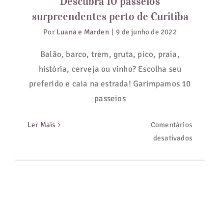
Descubra 10 passeios
surpreendentes perto de Curitiba
Guias de Viagem
Por
Luana e Marden
|
9 de junho de 2022
Hotéis
Balão, barco, trem, gruta, pico, praia,
história, cerveja ou vinho? Escolha seu
Notícias
preferido e caia na estrada! Garimpamos 10
passeios
Blog
Ler Mais
Comentários
em
desativados
Descubr
10
passeio
surpree
perto
de