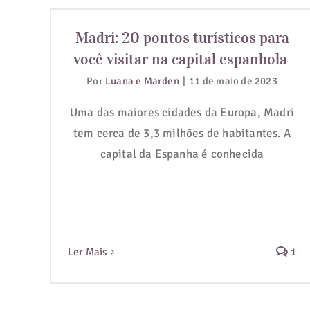
Madri: 20 pontos turísticos para
você visitar na capital espanhola
Madri: 20 pontos turísticos para
você visitar na capital espanhola
Por
Luana e Marden
|
11 de maio de 2023
Uma das maiores cidades da Europa, Madri
tem cerca de 3,3 milhões de habitantes. A
capital da Espanha é conhecida
Ler Mais
1