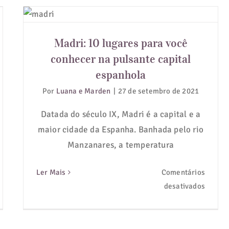
Madri: 10 lugares para você
conhecer na pulsante capital
espanhola
Madri: 10 lugares para você
conhecer na pulsante capital
espanhola
Por
Luana e Marden
|
27 de setembro de 2021
Datada do século IX, Madri é a capital e a
maior cidade da Espanha. Banhada pelo rio
Manzanares, a temperatura
Ler Mais
Comentários
em
desativados
Madri:
10
lugare