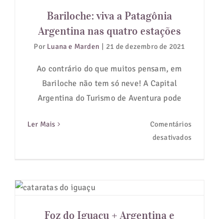
Argentina nas quatro estações
Bariloche: viva a Patagônia
Guias de Viagem
Argentina nas quatro estações
Por
Luana e Marden
|
21 de dezembro de 2021
Hotéis
Ao contrário do que muitos pensam, em
Notícias
Bariloche não tem só neve! A Capital
Argentina do Turismo de Aventura pode
Blog
Ler Mais
Comentários
em
desativados
Bariloch
viva
a
Foz do Iguaçu + Argentina e
Patagôn
Paraguai, descubra os melhores
Argenti
passeios
Foz do Iguaçu + Argentina e
nas