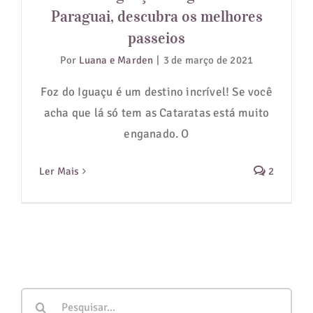
Paraguai, descubra os melhores
quatro
estaçõe
passeios
Por
Luana e Marden
|
3 de março de 2021
Foz do Iguaçu é um destino incrível! Se você
acha que lá só tem as Cataratas está muito
enganado. O
Ler Mais
2
Buscar