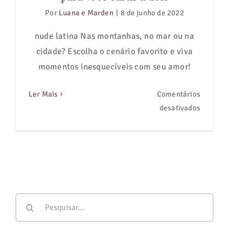
Curitiba
Por
Luana e Marden
|
8 de junho de 2022
nude latina Nas montanhas, no mar ou na
cidade? Escolha o cenário favorito e viva
momentos inesquecíveis com seu amor!
Ler Mais
Comentários
em
desativados
9
pousada
românti
no
Paraná
para
Buscar
você
resultados
curtir