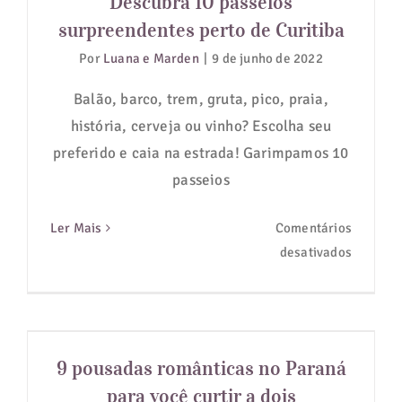
Descubra 10 passeios
surpreendentes perto de Curitiba
Guias de Viagem
Por
Luana e Marden
|
9 de junho de 2022
Hotéis
Balão, barco, trem, gruta, pico, praia,
história, cerveja ou vinho? Escolha seu
Notícias
preferido e caia na estrada! Garimpamos 10
passeios
Blog
Ler Mais
Comentários
em
desativados
Descubr
10
passeio
9 pousadas românticas no Paraná
surpree
para você curtir a dois
9 pousadas românticas no Paraná
perto
para você curtir a dois
de