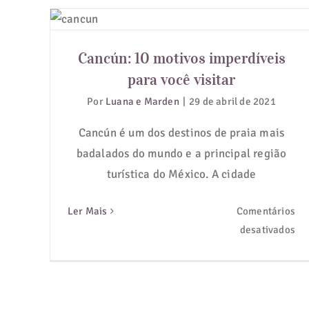
Cancún: 10 motivos imperdíveis
para você visitar
Cancún: 10 motivos imperdíveis
para você visitar
Por
Luana e Marden
|
29 de abril de 2021
Cancún é um dos destinos de praia mais
badalados do mundo e a principal região
turística do México. A cidade
Ler Mais
Comentários
em
desativados
Ca
10
mo
im