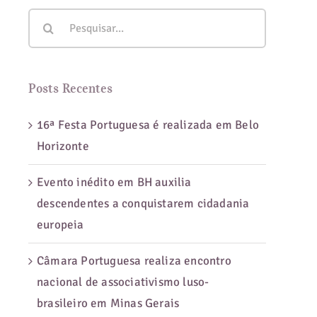
Buscar
resultados
para:
Posts Recentes
16ª Festa Portuguesa é realizada em Belo
Horizonte
Evento inédito em BH auxilia
descendentes a conquistarem cidadania
europeia
ajara
Câmara Portuguesa realiza encontro
nacional de associativismo luso-
res:
brasileiro em Minas Gerais