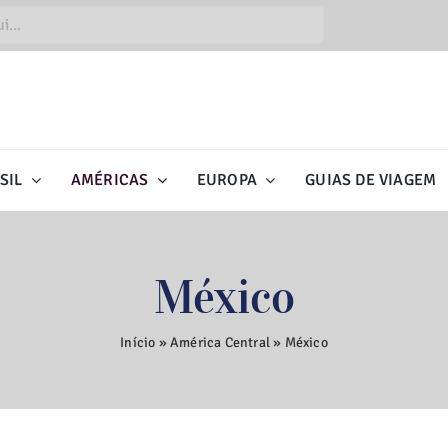
SIL
AMÉRICAS
EUROPA
GUIAS DE VIAGEM
México
Início
»
América Central
»
México