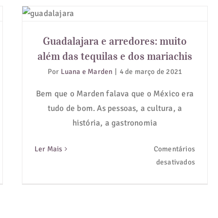
Guadalajara e arredores: muito
além das tequilas e dos mariachis
Guadalajara e arredores: muito
além das tequilas e dos mariachis
Por
Luana e Marden
|
4 de março de 2021
Bem que o Marden falava que o México era
tudo de bom. As pessoas, a cultura, a
história, a gastronomia
Ler Mais
Comentários
em
desativados
ncún:
Guadal
e
tivos
arredo
perdíveis
muito