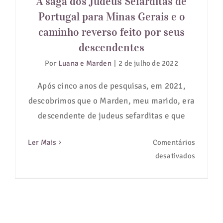
A saga dos Judeus Sefarditas de
descendentes
Portugal para Minas Gerais e o
Guias de Viagem
caminho reverso feito por seus
descendentes
Hotéis
Por
Luana e Marden
|
2 de julho de 2022
Notícias
Após cinco anos de pesquisas, em 2021,
descobrimos que o Marden, meu marido, era
Blog
descendente de judeus sefarditas e que
Ler Mais
Comentários
em
desativados
A
saga
dos
Judeus
Sefardit