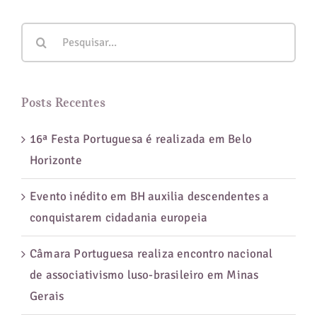
de
Buscar
Portuga
resultados
para
para:
Minas
Gerais
Posts Recentes
e
o
16ª Festa Portuguesa é realizada em Belo
caminho
Horizonte
reverso
feito
Evento inédito em BH auxilia descendentes a
por
conquistarem cidadania europeia
seus
descend
Câmara Portuguesa realiza encontro nacional
de associativismo luso-brasileiro em Minas
Gerais