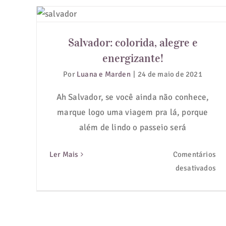
Salvador: colorida, alegre e
energizante!
Salvador: colorida, alegre e
energizante!
Por
Luana e Marden
|
24 de maio de 2021
Ah Salvador, se você ainda não conhece,
marque logo uma viagem pra lá, porque
além de lindo o passeio será
Ler Mais
Comentários
em
desativados
Sal
col
al
e