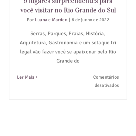
9 lugares surpreendentes para
você visitar no Rio Grande do Sul
Guias de Viagem
Por
Luana e Marden
|
6 de junho de 2022
Hotéis
Serras, Parques, Praias, História,
Arquitetura, Gastronomia e um sotaque tri
Notícias
legal vão fazer você se apaixonar pelo Rio
Grande do
Blog
Ler Mais
Comentários
em
desativados
9
lugares
surpree
para
você
visitar