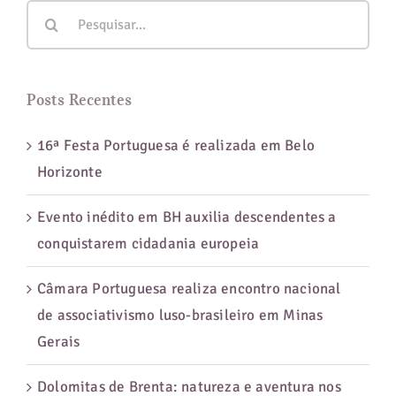
Buscar
no
resultados
Rio
para:
Grande
do
Posts Recentes
Sul
16ª Festa Portuguesa é realizada em Belo
Horizonte
Evento inédito em BH auxilia descendentes a
conquistarem cidadania europeia
Câmara Portuguesa realiza encontro nacional
de associativismo luso-brasileiro em Minas
Gerais
Dolomitas de Brenta: natureza e aventura nos