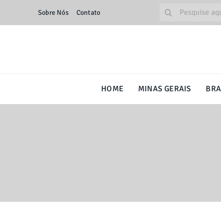
Ir
Buscar
Sobre Nós
Contato
para
resultados
o
para:
conteúdo
HOME
MINAS GERAIS
BRA