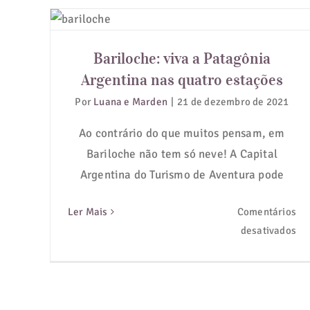
Bariloche: viva a Patagônia
Argentina nas quatro estações
Bariloche: viva a Patagônia
Argentina nas quatro estações
Por
Luana e Marden
|
21 de dezembro de 2021
Ao contrário do que muitos pensam, em
Bariloche não tem só neve! A Capital
Argentina do Turismo de Aventura pode
Ler Mais
Comentários
em
desativados
Bar
viv
a
Pa