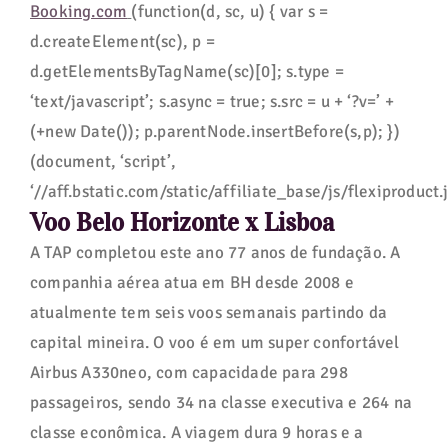
Booking.com
(function(d, sc, u) { var s =
d.createElement(sc), p =
d.getElementsByTagName(sc)[0]; s.type =
‘text/javascript’; s.async = true; s.src = u + ‘?v=’ +
(+new Date()); p.parentNode.insertBefore(s,p); })
(document, ‘script’,
‘//aff.bstatic.com/static/affiliate_base/js/flexiproduct.j
Voo Belo Horizonte x Lisboa
A TAP completou este ano 77 anos de fundação. A
companhia aérea atua em BH desde 2008 e
atualmente tem seis voos semanais partindo da
capital mineira. O voo é em um super confortável
Airbus A330neo, com capacidade para 298
passageiros, sendo 34 na classe executiva e 264 na
classe econômica. A viagem dura 9 horas e a