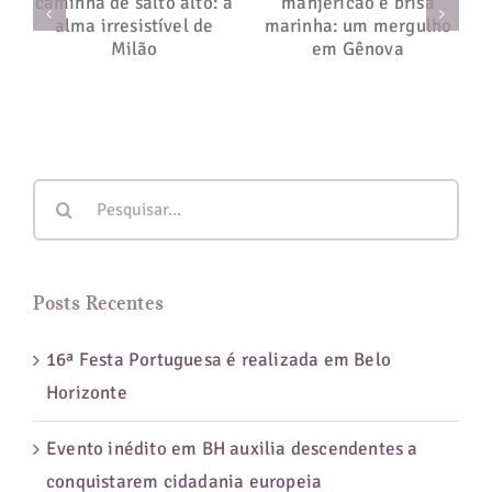
manjericão e
salto alto: a
brisa marinha:
alma
um mergulho
irresistível de
em Gênova
Milão
Buscar
resultados
para:
Posts Recentes
16ª Festa Portuguesa é realizada em Belo
Horizonte
Evento inédito em BH auxilia descendentes a
conquistarem cidadania europeia