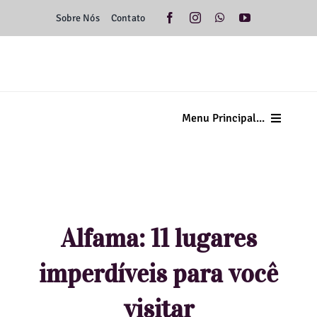
Ir
Sobre Nós
Contato
para
o
conteúdo
Menu Principal...
Home
Minas Gerais
Alfama: 11 lugares
Brasil
imperdíveis para você
Américas
visitar
Europa