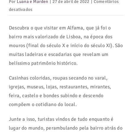
Por
Luana e Marden
|
27 de abril de 2022
|
Comentários
em
desativados
Alfama:
11
Descubra o que visitar em Alfama, que já foi o
lugares
bairro mais valorizado de Lisboa, na época dos
imperdíveis
mouros (final do século X e início do século XI). São
para
muitas ladeiras e escadarias que revelam um
você
belíssimo patrimônio histórico.
visitar
Casinhas coloridas, roupas secando no varal,
igrejas, museus, lojas, restaurantes, mirantes,
feira, castelo e bondes subindo e descendo
compõem o cotidiano do local.
Junte a isso, turistas vindos de tudo enquanto é
lugar do mundo, perambulando pela bairro atrás do