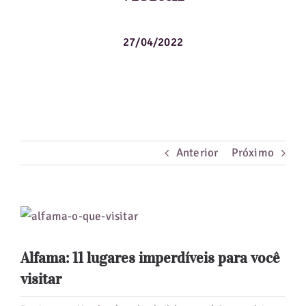
Guias de Viagem
27/04/2022
Hotéis
Notícias
Blog
Anterior
Próximo
View
Larger
Alfama: 11 lugares imperdíveis para você
Image
visitar