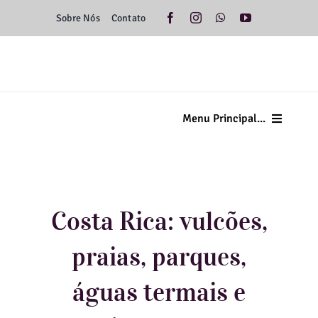
Ir
Sobre Nós
Contato
para
o
conteúdo
Menu Principal...
Home
Minas Gerais
Costa Rica: vulcões,
Brasil
praias, parques,
Américas
águas termais e
Europa