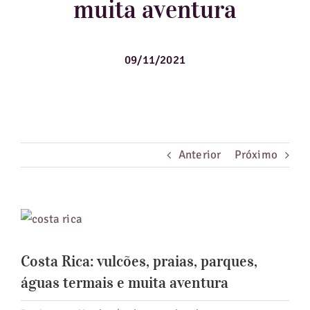
muita aventura
Guias de Viagem
09/11/2021
Hotéis
Notícias
Blog
Anterior
Próximo
View
Larger
Costa Rica: vulcões, praias, parques,
Image
águas termais e muita aventura