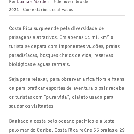
Por
Luana e Marden
|
9 de novembro de
em
2021
|
Comentários desativados
Costa
Rica:
Costa Rica surpreende pela diversidade de
vulcões,
paisagens e atrativos. Em apenas 51 mil km² o
praias,
turista se depara com imponentes vulcões, praias
parques,
paradisíacas, bosques cheios de vida, reservas
águas
biológicas e águas termais.
termais
e
Seja para relaxar, para observar a rica flora e fauna
muita
ou para praticar esportes de aventura o país recebe
aventura
os turistas com “pura vida”, dialeto usado para
saudar os visitantes.
Banhado a oeste pelo oceano pacífico e a leste
pelo mar do Caribe, Costa Rica reúne 36 praias e 29