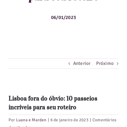
Guias de Viagem
06/01/2023
Hotéis
Notícias
Blog
Anterior
Próximo
View
Lisboa fora do óbvio: 10 passeios
Larger
incríveis para seu roteiro
Image
Por
Luana e Marden
|
6 de janeiro de 2023
|
Comentários