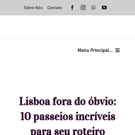
Ir
Sobre Nós
Contato
para
o
conteúdo
Menu Principal...
Home
Minas Gerais
Lisboa fora do óbvio:
Brasil
10 passeios incríveis
Américas
para seu roteiro
Europa