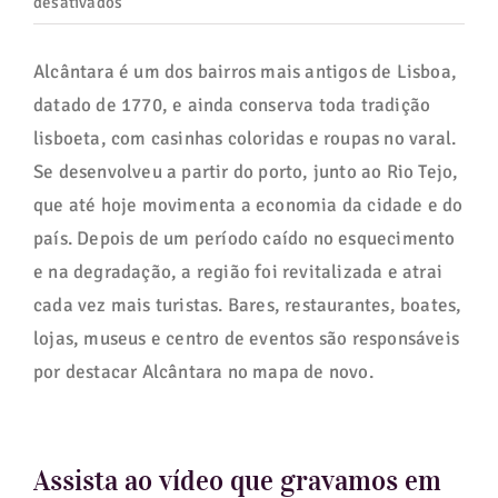
em
desativados
Lisboa
fora
Alcântara é um dos bairros mais antigos de Lisboa,
do
datado de 1770, e ainda conserva toda tradição
óbvio:
lisboeta, com casinhas coloridas e roupas no varal.
10
Se desenvolveu a partir do porto, junto ao Rio Tejo,
passeios
que até hoje movimenta a economia da cidade e do
incríveis
país. Depois de um período caído no esquecimento
para
e na degradação, a região foi revitalizada e atrai
seu
roteiro
cada vez mais turistas. Bares, restaurantes, boates,
lojas, museus e centro de eventos são responsáveis
por destacar Alcântara no mapa de novo.
Assista ao vídeo que gravamos em