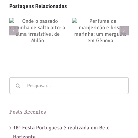
Postagens Relacionadas
Onde o passado
Perfume de
caminha de
manjericão e
salto alto: a
brisa marinha:
alma
um mergulho
irresistível de
em Gênova
Milão
Buscar
resultados
para:
Posts Recentes
16ª Festa Portuguesa é realizada em Belo
Horizonte