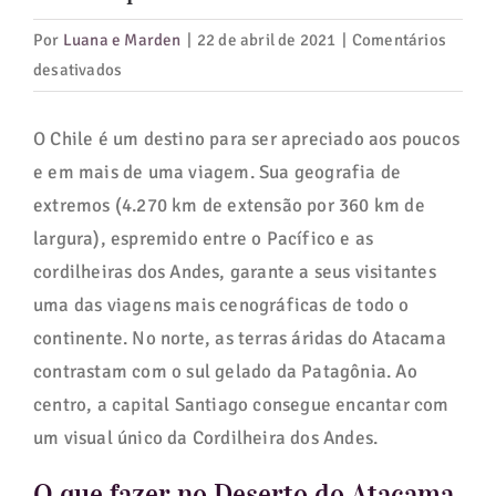
Por
Luana e Marden
|
22 de abril de 2021
|
Comentários
em
desativados
Deserto
do
O Chile é um destino para ser apreciado aos poucos
Atacama:
e em mais de uma viagem. Sua geografia de
descubra
extremos (4.270 km de extensão por 360 km de
as
largura), espremido entre o Pacífico e as
exuberantes
cordilheiras dos Andes, garante a seus visitantes
paisagens
uma das viagens mais cenográficas de todo o
do
continente. No norte, as terras áridas do Atacama
lugar
mais
contrastam com o sul gelado da Patagônia. Ao
árido
centro, a capital Santiago consegue encantar com
do
um visual único da Cordilheira dos Andes.
planeta
O que fazer no Deserto do Atacama