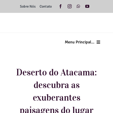
Ir
Sobre Nós
Contato
para
o
conteúdo
Menu Principal...
Home
Minas Gerais
Deserto do Atacama:
descubra as
Brasil
exuberantes
Américas
paisagens do lugar
Europa