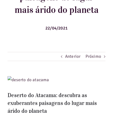
mais árido do planeta
Guias de Viagem
Hotéis
22/04/2021
Notícias
Blog
Anterior
Próximo
View
Larger
Deserto do Atacama: descubra as
Image
exuberantes paisagens do lugar mais
árido do planeta