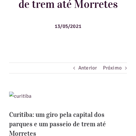
de trem até Morretes
Guias de Viagem
13/05/2021
Hotéis
Notícias
Blog
Anterior
Próximo
View
Larger
Curitiba: um giro pela capital dos
Image
parques e um passeio de trem até
Morretes