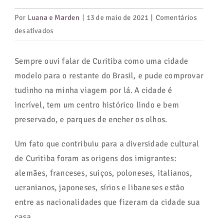
Por
Luana e Marden
|
13 de maio de 2021
|
Comentários
em
desativados
Curitiba:
um
Sempre ouvi falar de Curitiba como uma cidade
giro
modelo para o restante do Brasil, e pude comprovar
pela
tudinho na minha viagem por lá. A cidade é
capital
incrível, tem um centro histórico lindo e bem
dos
preservado, e parques de encher os olhos.
parques
e
Um fato que contribuiu para a diversidade cultural
um
de Curitiba foram as origens dos imigrantes:
passeio
alemães, franceses, suíços, poloneses, italianos,
de
ucranianos, japoneses, sírios e libaneses estão
trem
até
entre as nacionalidades que fizeram da cidade sua
Morretes
casa.