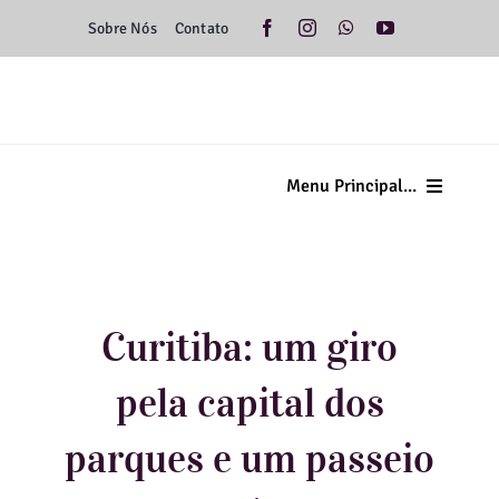
Ir
Sobre Nós
Contato
para
o
conteúdo
Menu Principal...
Home
Minas Gerais
Curitiba: um giro
Brasil
pela capital dos
Américas
parques e um passeio
Europa